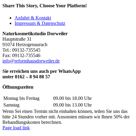
Share This Story, Choose Your Platform!
Facebook
X
Reddit
LinkedIn
Pinterest
Anfahrt & Kontakt
Impressum & Datenschutz
Naturkosmetikstudio Dorweiler
Hauptstraße 31
91074 Herzogenaurach
Tel.: 09132-735545
Fax: 09132-735546
info@reformhausdorweiler.de
Sie erreichen uns auch per WhatsApp
unter 0162 – 8 94 88 57
Öffnungszeiten
Montag bis Freitag
09.00 bis 18.00 Uhr
Samstag
09.00 bis 13.00 Uhr
Wenn Sei einen Termin nicht einhalten können, teilen Sie uns das
bitte 24 Stunden vorher mit. Ansonsten müssen wir Ihnen 50% der
Behandlungskosten berechnen.
Page load link
Nach