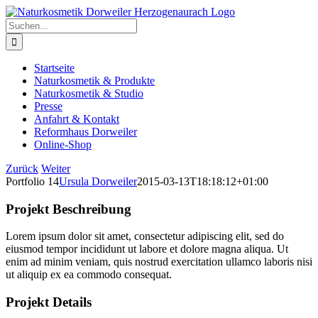
Zum
Inhalt
Suche
springen
nach:
Startseite
Naturkosmetik & Produkte
Naturkosmetik & Studio
Presse
Anfahrt & Kontakt
Reformhaus Dorweiler
Online-Shop
Zurück
Weiter
Portfolio 14
Ursula Dorweiler
2015-03-13T18:18:12+01:00
Projekt Beschreibung
Lorem ipsum dolor sit amet, consectetur adipiscing elit, sed do
eiusmod tempor incididunt ut labore et dolore magna aliqua. Ut
enim ad minim veniam, quis nostrud exercitation ullamco laboris nisi
ut aliquip ex ea commodo consequat.
Projekt Details